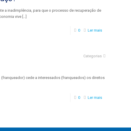
te a inadimplência, para que o processo de recuperação de
conomia vive
[…]
0
Ler mais
Categorias
 (franqueador) cede a interessados (franqueados) os direitos
0
Ler mais