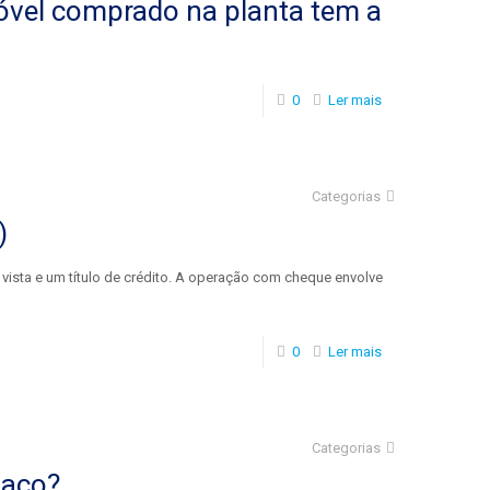
vel comprado na planta tem a
0
Ler mais
Categorias
)
ista e um título de crédito. A operação com cheque envolve
0
Ler mais
Categorias
faço?